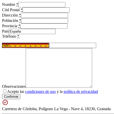
Nombre
*
Cód Postal
*
Dirección
*
Población
*
Provincia
*
Pais
Teléfono
*
Observaciones
Acepto las
condiciones de uso
y la
política de privacidad
Confirmar
Carretera de Córdoba, Polígono La Vega - Nave 4, 18230, Granada