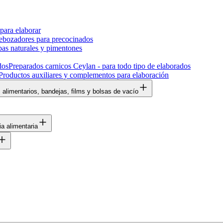
 para elaborar
rebozadores para precocinados
bas naturales y pimentones
Preparados carnicos Ceylan - para todo tipo de elaborados
Productos auxiliares y complementos para elaboración
alimentarios, bandejas, films y bolsas de vacío
ia alimentaria