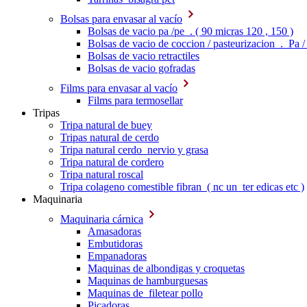
Bolsas para envasar al vacío
Bolsas de vacio pa /pe . ( 90 micras 120 , 150 )
Bolsas de vacio de coccion / pasteurizacion . Pa /
Bolsas de vacio retractiles
Bolsas de vacio gofradas
Films para envasar al vacío
Films para termosellar
Tripas
Tripa natural de buey
Tripas natural de cerdo
Tripa natural cerdo nervio y grasa
Tripa natural de cordero
Tripa natural roscal
Tripa colageno comestible fibran ( nc un ter edicas etc )
Maquinaria
Maquinaria cárnica
Amasadoras
Embutidoras
Empanadoras
Maquinas de albondigas y croquetas
Maquinas de hamburguesas
Maquinas de filetear pollo
Picadoras