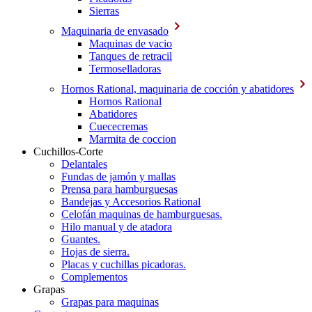
Sierras
Maquinaria de envasado
Maquinas de vacio
Tanques de retracil
Termoselladoras
Hornos Rational, maquinaria de cocción y abatidores
Hornos Rational
Abatidores
Cuececremas
Marmita de coccion
Cuchillos-Corte
Delantales
Fundas de jamón y mallas
Prensa para hamburguesas
Bandejas y Accesorios Rational
Celofán maquinas de hamburguesas.
Hilo manual y de atadora
Guantes.
Hojas de sierra.
Placas y cuchillas picadoras.
Complementos
Grapas
Grapas para maquinas