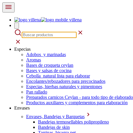
Especias
Adobos y marinadas
Aromas
Bases de croqueta ceylan
Bases y salsas de cocina
Cebolla natural lista para elaborar
Encolantes/rebozadores para precocinados
Especias, hierbas naturales y pimentones
Pan rallado
Preparados carnicos Ceylan - para todo tipo de elaborado
Productos auxiliares y complementos para elaboración
Envases
Envases, Bandejas y Barquetas
Bandejas termosellables polipropileno
Bandejas de skin
Tarrinas bisagra pet